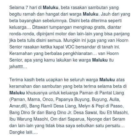
Selama 7 hari di
Maluku
, beta rasakan sambutan yang
begitu ramah dan hangat dari warga
Maluku
. Jauh dari yang
beta bayangkan sebelumnya. Disini beta diterima seperti
keluarga… Ditawari tumpangan menginap gratis, diantar
ronda-ronda, dipinjami motor dan lain-lain yang bisa panjang
jika beta tulis disini semua. Mungkin ini juga yang van Hoorn
Senior rasakan ketika kapal VOC bersandar di tanah ini.
Keramahan yang berbalas pengkhianatan… van Hoorn
Senior, apa yang kamu lakukan ke warga
Maluku
itu
jahatttt…
Terima kasih beta ucapkan ke seluruh warga
Maluku
atas
keramahan dan sambutan yang beta terima selama beta di
Maluku
khususnya untuk keluarga Paman di Pantai Liang
(Paman, Mama, Onco, Papanya Buyung, Buyung, Aulia,
Amar,dll), Bang Ramli Desa Liang, Melyn & Pepi di Passo,
Bang Dino Sr dan Bang Dino Jr. Desa Sawai, Ibu Eti Masohi,
Ibu Warung Masohi, Om dari Saparua, Nyonge dari Seram
dan lain-lain yang tidak bisa saya sebutkan satu persatu…
Dangke laiii….