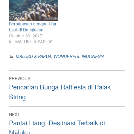
Berpapasan dengan Ular
Laut di Dangkalan
October 30, 2017
In "MALUKU & PAPUA"
MALUKU & PAPUA
,
WONDERFUL INDONESIA
Post
PREVIOUS
navigation
Previous
Pencarian Bunga Rafflesia di Palak
post:
Siring
NEXT
Next
Pantai Liang, Destinasi Terbaik di
post:
Maluku