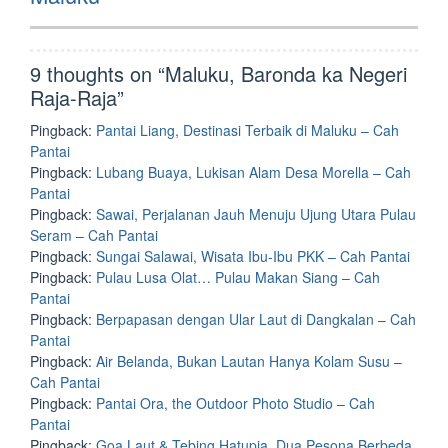
9 thoughts on “
Maluku, Baronda ka Negeri
Raja-Raja
”
Pingback:
Pantai Liang, Destinasi Terbaik di Maluku – Cah
Pantai
Pingback:
Lubang Buaya, Lukisan Alam Desa Morella – Cah
Pantai
Pingback:
Sawai, Perjalanan Jauh Menuju Ujung Utara Pulau
Seram – Cah Pantai
Pingback:
Sungai Salawai, Wisata Ibu-Ibu PKK – Cah Pantai
Pingback:
Pulau Lusa Olat… Pulau Makan Siang – Cah
Pantai
Pingback:
Berpapasan dengan Ular Laut di Dangkalan – Cah
Pantai
Pingback:
Air Belanda, Bukan Lautan Hanya Kolam Susu –
Cah Pantai
Pingback:
Pantai Ora, the Outdoor Photo Studio – Cah
Pantai
Pingback:
Goa Laut & Tebing Hatupia, Dua Pesona Berbeda