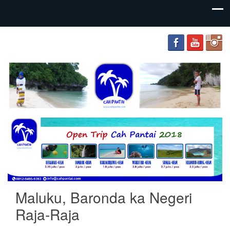
your
Cah
adventure
Pantai
friends
Maluku, Baronda ka Negeri
Raja-Raja