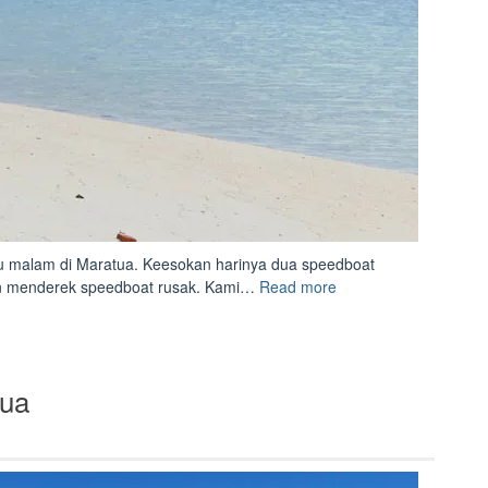
 malam di Maratua. Keesokan harinya dua speedboat
“Sangalaki,
in menderek speedboat rusak. Kami…
Read more
Dimana
Penyu
dan
Biawak
tua
Hidup
Berdampingan”