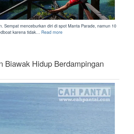
an. Sempat menceburkan diri di spot Manta Parade, namun 10
“Berkah
edboat karena tidak…
Read more
Hujan
di
Kakaban”
an Biawak Hidup Berdampingan