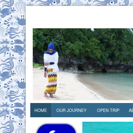
Skip
to
content
your
Cah
adventure
Pantai
friends
HOME
OUR JOURNEY
OPEN TRIP
A