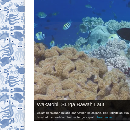
Wakatobi, Surga Bawah Laut
Dalam perjalanan pulang dari Ambon ke Jakarta, dari ketinggian gua 
"Wakatobi,
tersebut menandakan bahwa banyak spot...
Read more
Surga
Bawah
Laut"