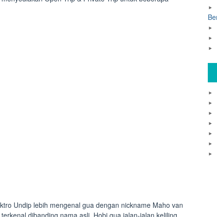
Be
ektro Undip lebih mengenal gua dengan nickname Maho van
erkenal dibanding nama asli. Hobi gua jalan-jalan keliling