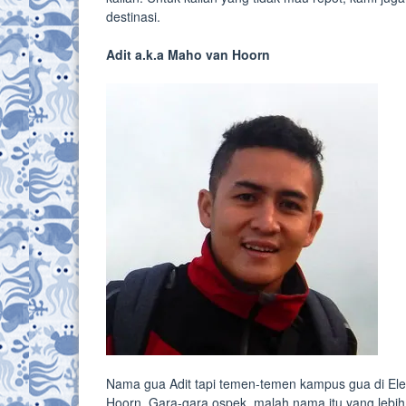
destinasi.
Adit a.k.a Maho van Hoorn
Nama gua Adit tapi temen-temen kampus gua di El
Hoorn. Gara-gara ospek, malah nama itu yang lebih t