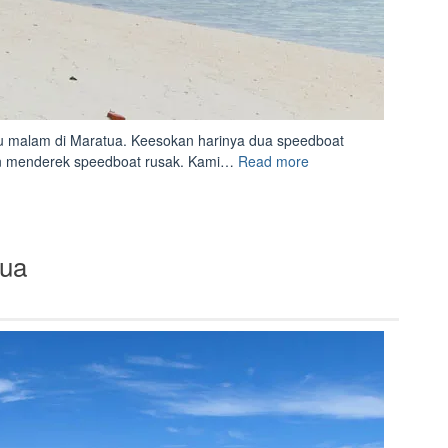
 malam di Maratua. Keesokan harinya dua speedboat
“Sangalaki,
in menderek speedboat rusak. Kami…
Read more
Dimana
Penyu
dan
Biawak
tua
Hidup
Berdampingan”