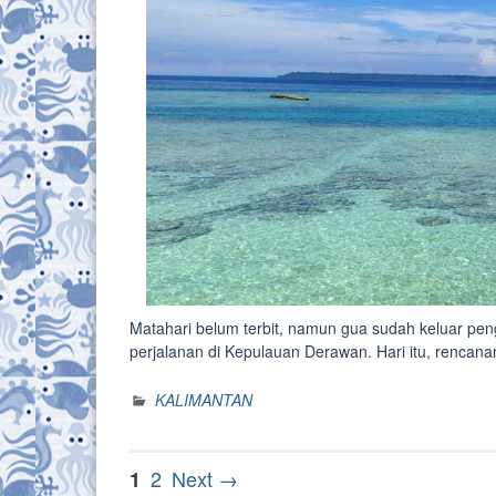
Matahari belum terbit, namun gua sudah keluar pen
perjalanan di Kepulauan Derawan. Hari itu, renca
KALIMANTAN
Posts
Page
Page
2
Next →
1