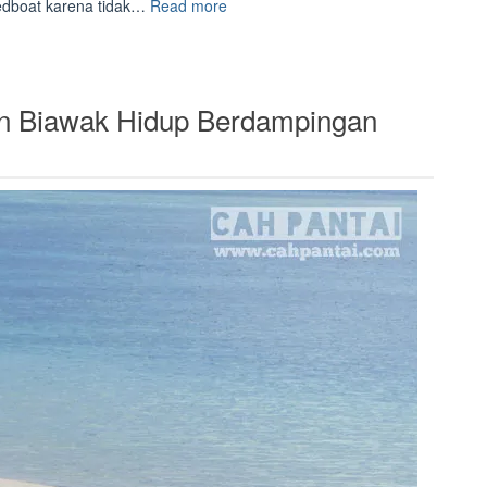
“Berkah
edboat karena tidak…
Read more
Hujan
di
Kakaban”
an Biawak Hidup Berdampingan