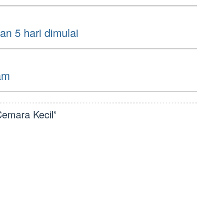
an 5 hari dimulai
am
Cemara Kecil
”