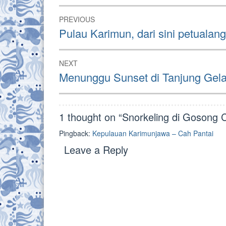
Post
PREVIOUS
navigation
Previous
Pulau Karimun, dari sini petualang
post:
NEXT
Next
Menunggu Sunset di Tanjung Gel
post:
1 thought on “
Snorkeling di Gosong 
Pingback:
Kepulauan Karimunjawa – Cah Pantai
Leave a Reply