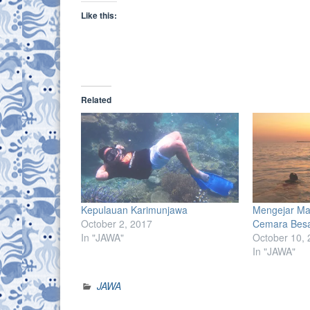
Like this:
Related
Kepulauan Karimunjawa
Mengejar Ma
October 2, 2017
Cemara Bes
In "JAWA"
October 10, 
In "JAWA"
JAWA