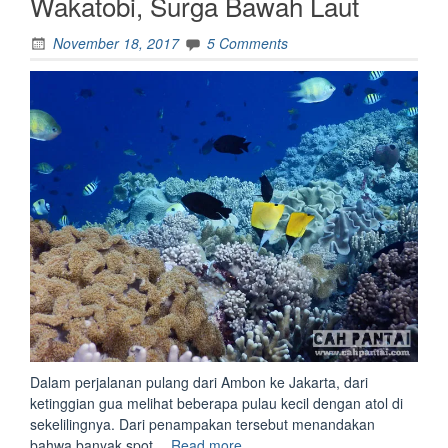
Wakatobi, Surga Bawah Laut
November 18, 2017
5 Comments
Dalam perjalanan pulang dari Ambon ke Jakarta, dari
ketinggian gua melihat beberapa pulau kecil dengan atol di
sekelilingnya. Dari penampakan tersebut menandakan
“Wakatobi,
bahwa banyak spot…
Read more