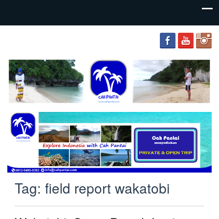
your
Cah
adventure
Pantai
friends
Tag:
field report wakatobi