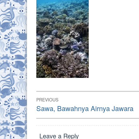
Post
PREVIOUS
navigation
Previous
Sawa, Bawahnya Airnya Jawara
post:
Leave a Reply