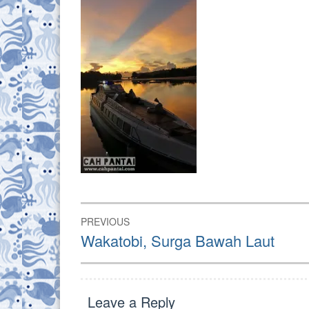
Post
PREVIOUS
navigation
Previous
Wakatobi, Surga Bawah Laut
post:
Leave a Reply