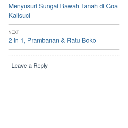
navigation
Previous
Menyusuri Sungai Bawah Tanah di Goa
post:
Kalisuci
NEXT
Next
2 in 1, Prambanan & Ratu Boko
post:
Leave a Reply