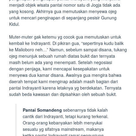
menjadi objek wisata pantai nomor satu di Jogja tidak ada
yang kosong. Akhirnya gua memutuskan menyewa ojeg
untuk mencari penginapan di sepanjang pesisir Gunung
Kidul.
Muter-muter gak ketemu yg cocok gua memutuskan untuk
kembali ke Indrayanti. Di pikiran gua, “sepertinya kudu balik
ke Malioboro neh…” Namun, sebelum sampai disana, tukang
ojeg menunjuk sebuah rumah diatas bukit dan ternyata
masih belum ada yang menempati. Setelah negosiasi
dengan penjaga, kami mencapai kesepakatan untuk
menyewa dua kamar disana. Awalnya gua mengira bahwa
daerah tempat kami menginap adalah masih bagian dari
pantai Indrayanti karena letaknya yg berdekatan. Ternyata
sudah beda kawasan dan dipisahkan oleh sebuah bukit.
Pantai Somandeng
sebenarnya tidak kalah
cantik dari Indrayanti, tetapi kurang terkenal.
Orang-orang kebanyakan lebih menyukai
sesuatu yg sifatnya mainstream, makanya
ketika pantai Indrayanti ramai pengunjung