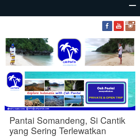
your
Cah
adventure
Pantai
friends
Pantai Somandeng, Si Cantik
yang Sering Terlewatkan