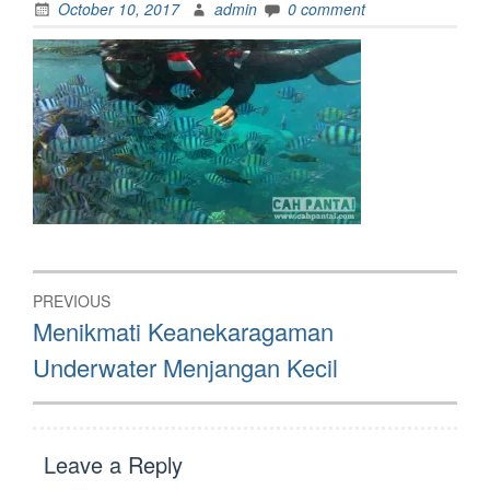
October 10, 2017
admin
0 comment
Post
PREVIOUS
navigation
Previous
Menikmati Keanekaragaman
post:
Underwater Menjangan Kecil
Leave a Reply