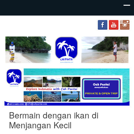
your
Cah
adventure
Pantai
friends
Bermain dengan ikan di
Menjangan Kecil