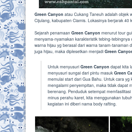
Green Canyon
atau Cukang Taneuh adalah objek wisa
Cijulang, kabupaten Ciamis. Lokasinya berjarak 40 
Sejarah penamaan
Green Canyon
menurut tour gui
menyama-nyamakan karakteristik tebing-tebingnya
warna hijau yg berasal dari warna tanam-tanaman d
juga hijau, maka diplesetkan menjadi
Green Canyo
Untuk menyusuri
Green Canyon
dapat kita 
menyusuri sungai dari pintu masuk
Green C
memulai start dari Gua Bahu. Untuk cara yg 
mengalami penyempitan, maka tidak dapat m
berenang. Penduduk setempat memfasilitasi r
minus perahu karet, kita menggunakan tubuh k
kegiatan ini diberi nama body rafting.