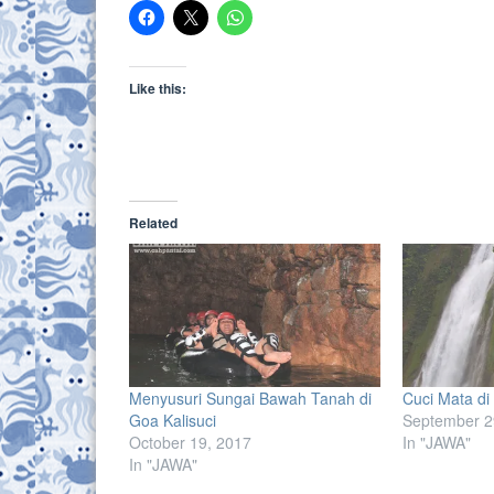
Like this:
Related
Menyusuri Sungai Bawah Tanah di
Cuci Mata di
Goa Kalisuci
September 2
October 19, 2017
In "JAWA"
In "JAWA"